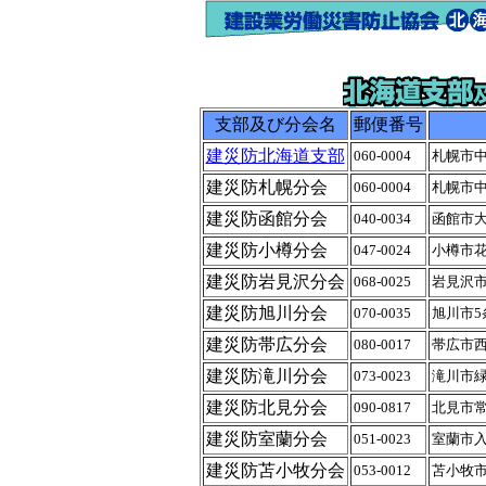
支部及び分会名
郵便番号
建災防北海道支部
060-0004
札幌市中
建災防札幌分会
060-0004
札幌市中
建災防函館分会
040-0034
函館市大
建災防小樽分会
047-0024
小樽市花
建災防岩見沢分会
068-0025
岩見沢市
建災防旭川分会
070-0035
旭川市5
建災防帯広分会
080-0017
帯広市西
建災防滝川分会
073-0023
滝川市緑
建災防北見分会
090-0817
北見市常
建災防室蘭分会
051-0023
室蘭市入
建災防苫小牧分会
053-0012
苫小牧市