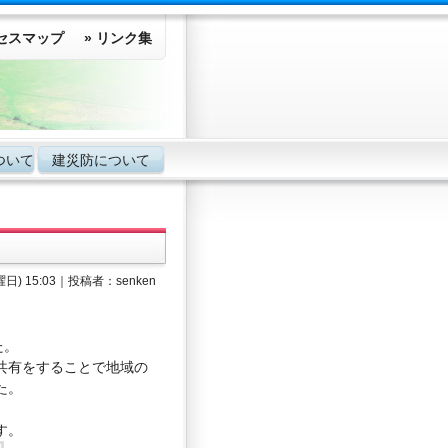
クセスマップ
» リンク集
ついて
建災防について
金曜日)
15:03
｜投稿者：
senken
た。
共有をすることで地域の
た。
す。