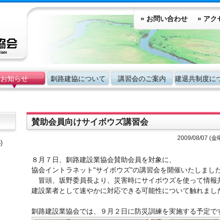
» お問い合わせ
» ア
お知らせ
釧路建協について
講習会のご案内
建退共制度に
賛助会員向けサイボウズ講習会
2009/08/07 (
)
８月７日、釧路建設業協会賛助会員を対象に、
協会イントラネット"サイボウズ"の講習会を開催いたしまし
冒頭、坂野委員長より、災害時にサイボウズを使って情報
建設業者として速やかに対応できる可能性について触れまし
釧路建設業協会では、９月２日に防災訓練を実施する予定で